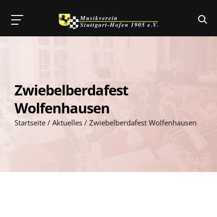
Skip
to
content
Zwiebelberdafest
Wolfenhausen
Startseite
/
Aktuelles
/
Zwiebelberdafest Wolfenhausen