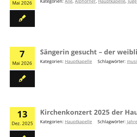
Kategorien:
Alle
,
Alphörner
,
Hauptkapelle
,
Juge
Mai 2026
Sängerin gesucht – der weibl
7
Kategorien:
Hauptkapelle
|
Schlagwörter:
musi
Mai 2026
Kirchenkonzert 2025 der Ha
13
Kategorien:
Hauptkapelle
|
Schlagwörter:
Jahr
Dez. 2025