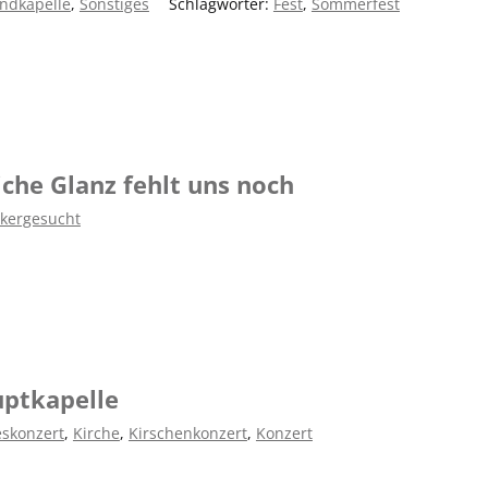
ndkapelle
,
Sonstiges
|
Schlagwörter:
Fest
,
Sommerfest
iche Glanz fehlt uns noch
kergesucht
uptkapelle
eskonzert
,
Kirche
,
Kirschenkonzert
,
Konzert