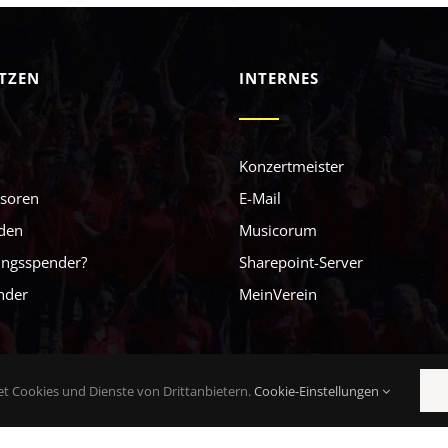
TZEN
INTERNES
Konzertmeister
soren
E-Mail
rden
Musicorum
ungsspender?
Sharepoint-Server
nder
MeinVerein
t Cookies und Dienste von Drittanbietern.
Cookie-Einstellungen