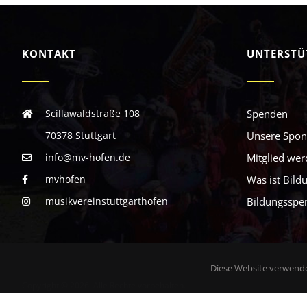
KONTAKT
UNTERSTÜ
Scillawaldstraße 108
Spenden
70378 Stuttgart
Unsere Spon
info@mv-hofen.de
Mitglied we
mvhofen
Was ist Bild
musikvereinstuttgarthofen
Bildungsspe
Diese Website verwende
Copyright © 2026. Alle Rechte vorbehalten.