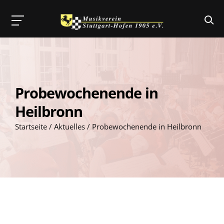
Skip
to
content
Probewochenende in
Heilbronn
Startseite
/
Aktuelles
/
Probewochenende in Heilbronn