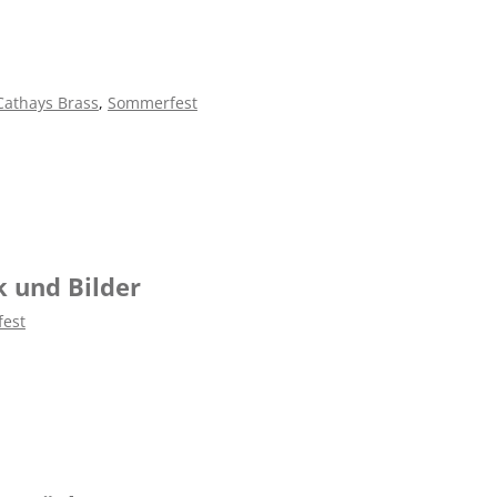
Cathays Brass
,
Sommerfest
 und Bilder
est