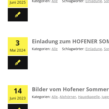
Kategorien:
Alle
|
Schlagwörter:
Einladung
,
So
Juni 2025
Einladung zum HOFENER SO
3
Kategorien:
Alle
|
Schlagwörter:
Einladung
,
So
Mai 2024
Bilder vom Hofener Sommer
14
Kategorien:
Alle
,
Alphörner
,
Hauptkapelle
,
Juge
Juni 2023