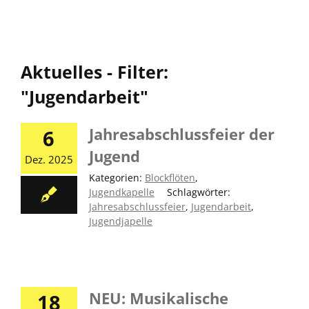
Aktuelles - Filter:
"Jugendarbeit"
Jahresabschlussfeier der
6
Jugend
Dez. 2025
Kategorien:
Blockflöten
,
Jugendkapelle
|
Schlagwörter:
Jahresabschlussfeier
,
Jugendarbeit
,
Jugendjapelle
NEU: Musikalische
18